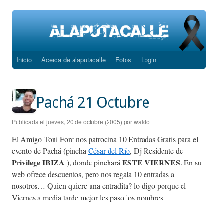
Inicio
Acerca de alaputacalle
Fotos
Login
Saltar
al
contenido
Pachá 21 Octubre
Publicada el
jueves, 20 de octubre (2005)
por
waldo
El Amigo Toni Font nos patrocina 10 Entradas Gratis para el
evento de Pachá (pincha
César del Río
, Dj Residente de
Privilege IBIZA
ESTE VIERNES
), donde pinchará
. En su
web ofrece descuentos, pero nos regala 10 entradas a
nosotros… Quien quiere una entradita? lo digo porque el
Viernes a media tarde mejor les paso los nombres.