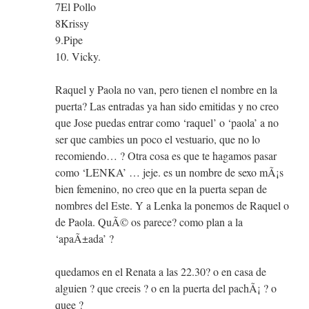
7El Pollo
8Krissy
9.Pipe
10. Vicky.
Raquel y Paola no van, pero tienen el nombre en la
puerta? Las entradas ya han sido emitidas y no creo
que Jose puedas entrar como ‘raquel’ o ‘paola’ a no
ser que cambies un poco el vestuario, que no lo
recomiendo… ? Otra cosa es que te hagamos pasar
como ‘LENKA’ … jeje. es un nombre de sexo mÃ¡s
bien femenino, no creo que en la puerta sepan de
nombres del Este. Y a Lenka la ponemos de Raquel o
de Paola. QuÃ© os parece? como plan a la
‘apaÃ±ada’ ?
quedamos en el Renata a las 22.30? o en casa de
alguien ? que creeis ? o en la puerta del pachÃ¡ ? o
quee ?