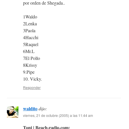
por orden de Shegada..
1Waldo
2Lenka
3Paola
4Hacchi
5Raquel
6Mr.L
7El Pollo
8Krissy
9.Pipe
10. Vicky.
Responder
waldito
dijo:
viernes, 21 de octubre (2005) a las 11:44 am
Toni | Beach-radio.com: