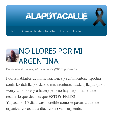
Inicio
Acerca de alaputacalle
Fotos
Login
Saltar
al
NO LLORES POR MI
contenido
ARGENTINA
Publicada el
jueves, 20 de octubre (2005)
por
maria
Podria hablarles de mil sensaciones y sentimientos….podria
contarles detalle por detalle mis aventuras desde q llegue (dont
worry….no lo voy a hacer) pero no hay mejor manera de
resumirlo que decirles que ESTOY FELIZ!!
Ya pasaron 15 dias….es increible como se pasan…trato de
organizar cosas dia a dia…como van surgiendo.