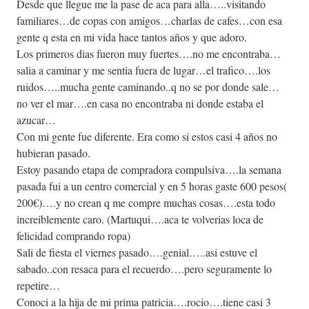
Desde que llegue me la pase de aca para alla…..visitando
familiares…de copas con amigos…charlas de cafes…con esa
gente q esta en mi vida hace tantos años y que adoro.
Los primeros dias fueron muy fuertes….no me encontraba…
salia a caminar y me sentia fuera de lugar…el trafico….los
ruidos…..mucha gente caminando..q no se por donde sale…
no ver el mar….en casa no encontraba ni donde estaba el
azucar…
Con mi gente fue diferente. Era como si estos casi 4 años no
hubieran pasado.
Estoy pasando etapa de compradora compulsiva….la semana
pasada fui a un centro comercial y en 5 horas gaste 600 pesos(
200€)….y no crean q me compre muchas cosas….esta todo
increiblemente caro. (Martuqui….aca te volverias loca de
felicidad comprando ropa)
Sali de fiesta el viernes pasado….genial…..asi estuve el
sabado..con resaca para el recuerdo….pero seguramente lo
repetire…
Conoci a la hija de mi prima patricia….rocio….tiene casi 3