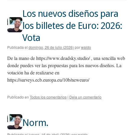
Los nuevos diseños para
los billetes de Euro: 2026:
Vota
Publicada el
domingo, 26 de julio (2026)
por
waldo
De la mano de https://www.deadsky.studio/ , una sencilla web
donde puedes ver las propuestas para los nuevos diseños. La
votación ha de realizarse en
https://surveys.ecb.europa.eu/10b/neweuro/
Publicado en
Todos los comentarios
|
Deja un comentario
Norm.
Publicada el
jueves, 16 de abril (2026)
por
waldo