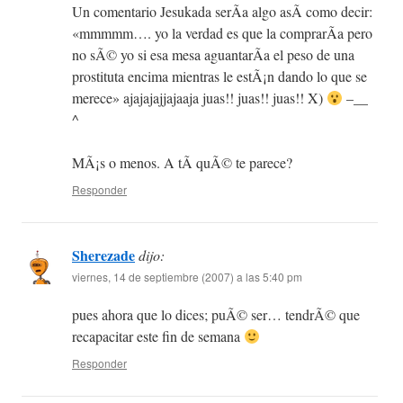
Un comentario Jesukada serÃ­a algo asÃ­ como decir:
«mmmmm…. yo la verdad es que la comprarÃ­a pero
no sÃ© yo si esa mesa aguantarÃ­a el peso de una
prostituta encima mientras le estÃ¡n dando lo que se
merece» ajajajajjajaaja juas!! juas!! juas!! X)
–__
^
MÃ¡s o menos. A tÃ­ quÃ© te parece?
Responder
Sherezade
dijo:
viernes, 14 de septiembre (2007) a las 5:40 pm
pues ahora que lo dices; puÃ© ser… tendrÃ© que
recapacitar este fin de semana
Responder