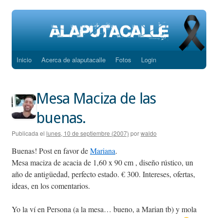
Inicio
Acerca de alaputacalle
Fotos
Login
Saltar
al
Mesa Maciza de las
contenido
buenas.
Publicada el
lunes, 10 de septiembre (2007)
por
waldo
Buenas! Post en favor de
Mariana
.
Mesa maciza de acacia de 1,60 x 90 cm , diseño rústico, un
año de antigüedad, perfecto estado. € 300. Intereses, ofertas,
ideas, en los comentarios.
Yo la ví en Persona (a la mesa… bueno, a Marian tb) y mola