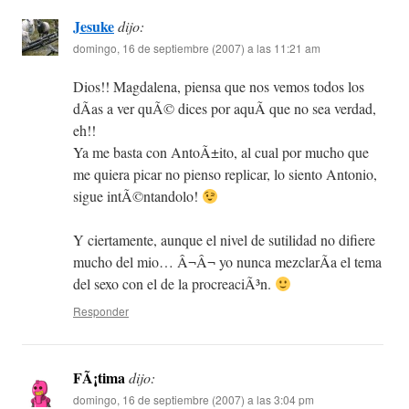
Jesuke
dijo:
domingo, 16 de septiembre (2007) a las 11:21 am
Dios!! Magdalena, piensa que nos vemos todos los
dÃ­as a ver quÃ© dices por aquÃ­ que no sea verdad,
eh!!
Ya me basta con AntoÃ±ito, al cual por mucho que
me quiera picar no pienso replicar, lo siento Antonio,
sigue intÃ©ntandolo!
Y ciertamente, aunque el nivel de sutilidad no difiere
mucho del mio… Â¬Â¬ yo nunca mezclarÃ­a el tema
del sexo con el de la procreaciÃ³n.
Responder
FÃ¡tima
dijo:
domingo, 16 de septiembre (2007) a las 3:04 pm