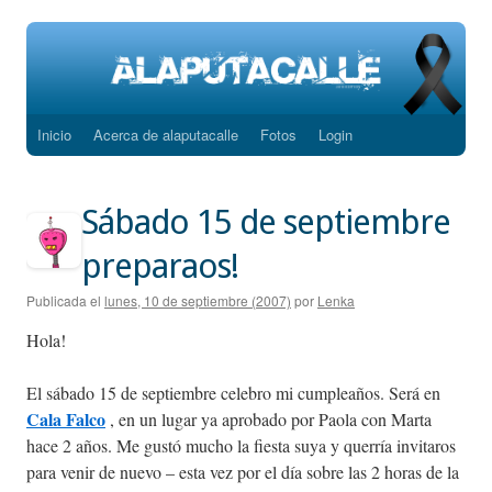
Inicio
Acerca de alaputacalle
Fotos
Login
Saltar
al
Sábado 15 de septiembre
contenido
preparaos!
Publicada el
lunes, 10 de septiembre (2007)
por
Lenka
Hola!
El sábado 15 de septiembre celebro mi cumpleaños. Será en
Cala Falco
, en un lugar ya aprobado por Paola con Marta
hace 2 años. Me gustó mucho la fiesta suya y querría invitaros
para venir de nuevo – esta vez por el día sobre las 2 horas de la