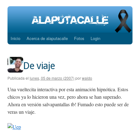
Inicio
Acerca de alaputacalle
Fotos
Login
Saltar
al
contenido
De viaje
Publicada el
lunes, 05 de marzo (2007)
por
waldo
Una vueltecita interactiva por esta animación hipnótica. Estos
chicos ya lo hicieron una vez, pero ahora se han superado.
Ahora en versión salvapantallas tb! Fumado esto puede ser de
veras un viaje.