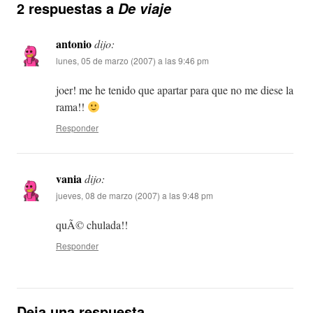
2 respuestas a
De viaje
antonio
dijo:
lunes, 05 de marzo (2007) a las 9:46 pm
joer! me he tenido que apartar para que no me diese la
rama!!
Responder
vania
dijo:
jueves, 08 de marzo (2007) a las 9:48 pm
quÃ© chulada!!
Responder
Deja una respuesta