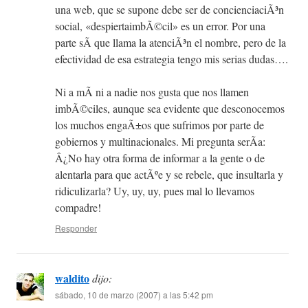
una web, que se supone debe ser de concienciaciÃ³n
social, «despiertaimbÃ©cil» es un error. Por una
parte sÃ­ que llama la atenciÃ³n el nombre, pero de la
efectividad de esa estrategia tengo mis serias dudas….
Ni a mÃ­ ni a nadie nos gusta que nos llamen
imbÃ©ciles, aunque sea evidente que desconocemos
los muchos engaÃ±os que sufrimos por parte de
gobiernos y multinacionales. Mi pregunta serÃ­a:
Â¿No hay otra forma de informar a la gente o de
alentarla para que actÃºe y se rebele, que insultarla y
ridiculizarla? Uy, uy, uy, pues mal lo llevamos
compadre!
Responder
waldito
dijo:
sábado, 10 de marzo (2007) a las 5:42 pm