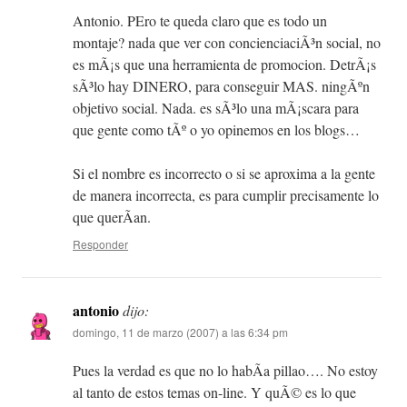
Antonio. PEro te queda claro que es todo un
montaje? nada que ver con concienciaciÃ³n social, no
es mÃ¡s que una herramienta de promocion. DetrÃ¡s
sÃ³lo hay DINERO, para conseguir MAS. ningÃºn
objetivo social. Nada. es sÃ³lo una mÃ¡scara para
que gente como tÃº o yo opinemos en los blogs…
Si el nombre es incorrecto o si se aproxima a la gente
de manera incorrecta, es para cumplir precisamente lo
que querÃ­an.
Responder
antonio
dijo:
domingo, 11 de marzo (2007) a las 6:34 pm
Pues la verdad es que no lo habÃ­a pillao…. No estoy
al tanto de estos temas on-line. Y quÃ© es lo que