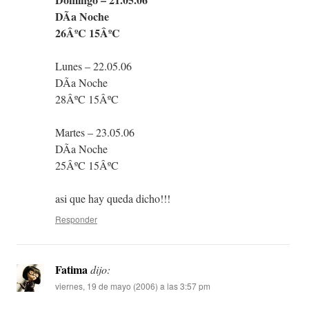
DÃ­a Noche
26ÂºC 15ÂºC
Lunes – 22.05.06
DÃ­a Noche
28ÂºC 15ÂºC
Martes – 23.05.06
DÃ­a Noche
25ÂºC 15ÂºC
asi que hay queda dicho!!!
Responder
Fatima
dijo:
viernes, 19 de mayo (2006) a las 3:57 pm