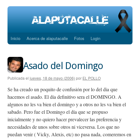
Inicio
Acerca de alaputacalle
Fotos
Login
Saltar
al
contenido
Asado del Domingo
Publicada el
jueves, 18 de mayo (2006)
por
EL POLLO
Se ha creado un poquito de confusión por lo del dia que
hacemos el asado. El día definitivo sera el DOMINGO. A
algunos no les va bien el domingo y a otros no les va bien el
sabado. Pero fue el Domingo el día que se propuso
inicialmente y no quiero hacer prevalecer las preferencia y
necesidades de unos sobre otros ni viceversa. Los que no
puedan venir ( Vicky, Alexis, etc) no pasa nada, comeremos en