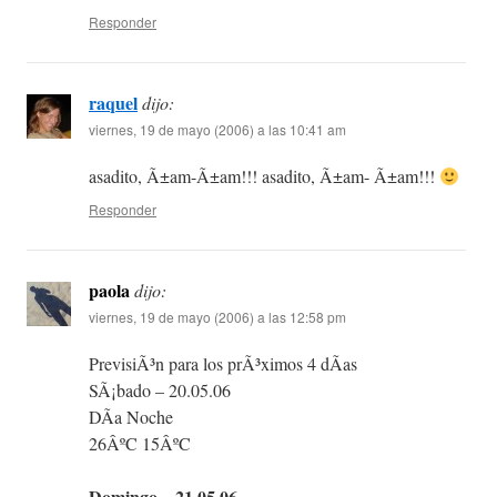
Responder
raquel
dijo:
viernes, 19 de mayo (2006) a las 10:41 am
asadito, Ã±am-Ã±am!!! asadito, Ã±am- Ã±am!!!
Responder
paola
dijo:
viernes, 19 de mayo (2006) a las 12:58 pm
PrevisiÃ³n para los prÃ³ximos 4 dÃ­as
SÃ¡bado – 20.05.06
DÃ­a Noche
26ÂºC 15ÂºC
Domingo – 21.05.06