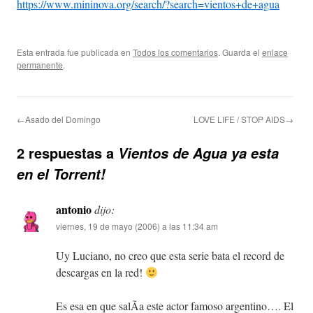
https://www.mininova.org/search/?search=vientos+de+agua
Esta entrada fue publicada en
Todos los comentarios
. Guarda el
enlace
permanente
.
←Asado del Domingo
LOVE LIFE / STOP AIDS→
2 respuestas a
Vientos de Agua ya esta
en el Torrent!
antonio
dijo:
viernes, 19 de mayo (2006) a las 11:34 am
Uy Luciano, no creo que esta serie bata el record de
descargas en la red!
Es esa en que salÃ­a este actor famoso argentino…. El