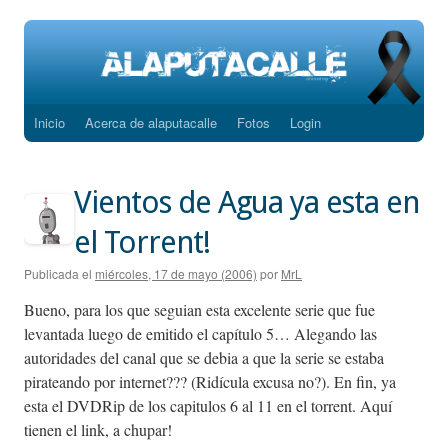
Inicio
Acerca de alaputacalle
Fotos
Login
Saltar
al
Vientos de Agua ya esta en
contenido
el Torrent!
Publicada el
miércoles, 17 de mayo (2006)
por
MrL
Bueno, para los que seguian esta excelente serie que fue
levantada luego de emitido el capítulo 5… Alegando las
autoridades del canal que se debia a que la serie se estaba
pirateando por internet??? (Ridícula excusa no?). En fin, ya
esta el DVDRip de los capitulos 6 al 11 en el torrent. Aquí
tienen el link, a chupar!