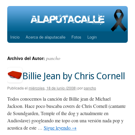
Inicio
Acerca de alaputacalle
Fotos
Login
Saltar
al
pancho
Archivo del Autor:
contenido
Billie Jean by Chris Cornell
Publicada el
miércoles, 18 de junio (2008)
por
pancho
Todos conocemos la canción de Billie jean de Michael
Jackson. Hace poco buscaba covers de Chris Cornell (cantante
de Soundgarden, Temple of the dog y actualmente en
Audioslave) googleando me topo con una versión nada pop y
acustica de este …
Sigue leyendo
→