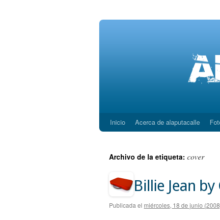
Inicio
Acerca de alaputacalle
Fot
Saltar
al
cover
Archivo de la etiqueta:
contenido
Billie Jean by
Publicada el
miércoles, 18 de junio (2008