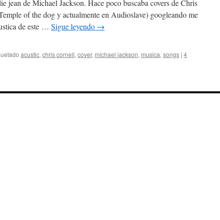
ie jean de Michael Jackson. Hace poco buscaba covers de Chris
 Temple of the dog y actualmente en Audioslave) googleando me
ustica de este …
Sigue leyendo
→
quetado
acustic
,
chris cornell
,
cover
,
michael jackson
,
musica
,
songs
|
4