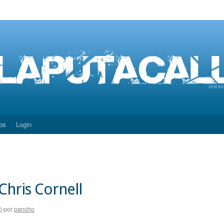
os
Login
 Chris Cornell
)
por
pancho