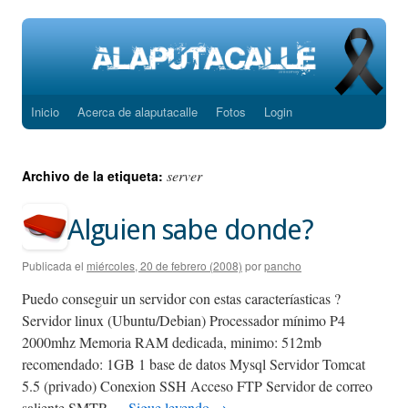
Inicio
Acerca de alaputacalle
Fotos
Login
Saltar
al
server
Archivo de la etiqueta:
contenido
Alguien sabe donde?
Publicada el
miércoles, 20 de febrero (2008)
por
pancho
Puedo conseguir un servidor con estas caracteríasticas ?
Servidor linux (Ubuntu/Debian) Processador mínimo P4
2000mhz Memoria RAM dedicada, minimo: 512mb
recomendado: 1GB 1 base de datos Mysql Servidor Tomcat
5.5 (privado) Conexion SSH Acceso FTP Servidor de correo
saliente SMTP …
Sigue leyendo
→