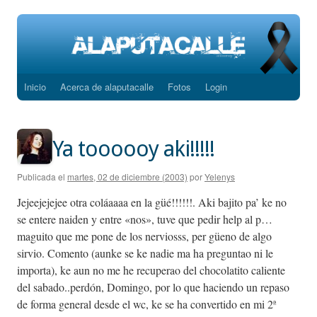
Inicio
Acerca de alaputacalle
Fotos
Login
Saltar
al
contenido
Ya toooooy aki!!!!!
Publicada el
martes, 02 de diciembre (2003)
por
Yelenys
Jejeejejejee otra coláaaaa en la güé!!!!!!. Aki bajito pa’ ke no
se entere naiden y entre «nos», tuve que pedir help al p…
maguito que me pone de los nerviosss, per güeno de algo
sirvio. Comento (aunke se ke nadie ma ha preguntao ni le
importa), ke aun no me he recuperao del chocolatito caliente
del sabado..perdón, Domingo, por lo que haciendo un repaso
de forma general desde el wc, ke se ha convertido en mi 2ª