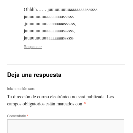
Ohhhh…… juuuuuuuuuaaaaaaaassssss,
juuuuuuuuuaaaaaaaassssss
,juuuuuuuuuaaaaaaaassssss,
juuuuuuuuuaaaaaaaassssss,
juuuuuuuuuaaaaaaaassssss
Responder
Deja una respuesta
Inicia sesión con:
Tu dirección de correo electrónico no será publicada.
Los
*
campos obligatorios están marcados con
Comentario
*