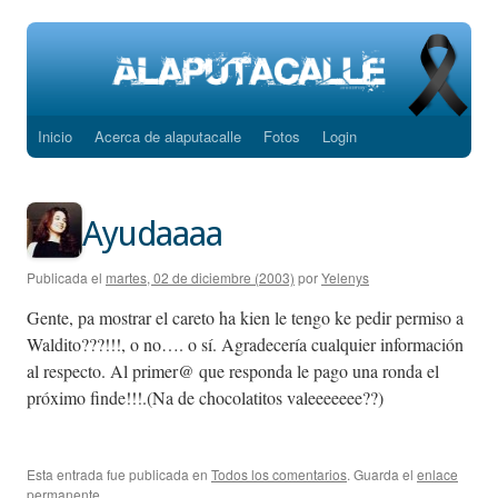
Inicio
Acerca de alaputacalle
Fotos
Login
Saltar
al
contenido
Ayudaaaa
Publicada el
martes, 02 de diciembre (2003)
por
Yelenys
Gente, pa mostrar el careto ha kien le tengo ke pedir permiso a
Waldito???!!!, o no…. o sí. Agradecería cualquier información
al respecto. Al primer@ que responda le pago una ronda el
próximo finde!!!.(Na de chocolatitos valeeeeeee??)
Esta entrada fue publicada en
Todos los comentarios
. Guarda el
enlace
permanente
.