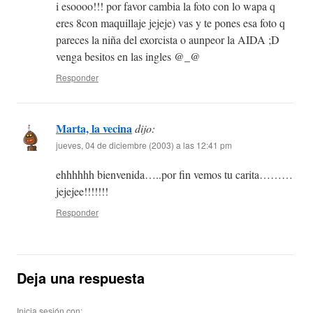
i esoooo!!! por favor cambia la foto con lo wapa q
eres 8con maquillaje jejeje) vas y te pones esa foto q
pareces la niña del exorcista o aunpeor la AIDA ;D
venga besitos en las ingles @_@
Responder
Marta, la vecina
dijo:
jueves, 04 de diciembre (2003) a las 12:41 pm
ehhhhhh bienvenida…..por fin vemos tu carita………
jejejee!!!!!!!
Responder
Deja una respuesta
Inicia sesión con: