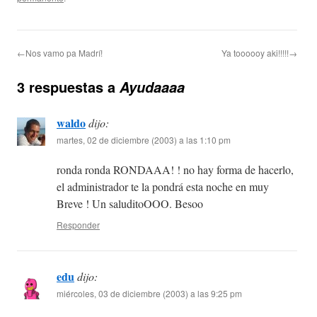
←Nos vamo pa Madrí!
Ya toooooy aki!!!!!→
3 respuestas a
Ayudaaaa
waldo
dijo:
martes, 02 de diciembre (2003) a las 1:10 pm
ronda ronda RONDAAA! ! no hay forma de hacerlo,
el administrador te la pondrá esta noche en muy
Breve ! Un saluditoOOO. Besoo
Responder
edu
dijo:
miércoles, 03 de diciembre (2003) a las 9:25 pm