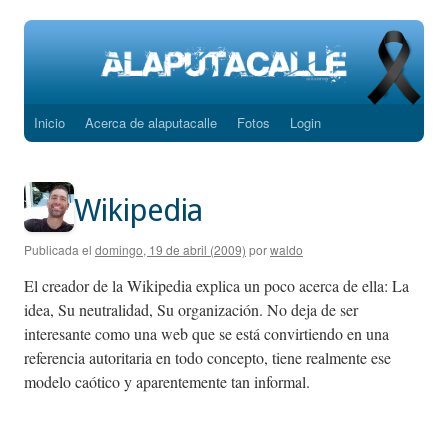
Inicio
Acerca de alaputacalle
Fotos
Login
Saltar
al
contenido
Wikipedia
Publicada el
domingo, 19 de abril (2009)
por
waldo
El creador de la Wikipedia explica un poco acerca de ella: La
idea, Su neutralidad, Su organización. No deja de ser
interesante como una web que se está convirtiendo en una
referencia autoritaria en todo concepto, tiene realmente ese
modelo caótico y aparentemente tan informal.