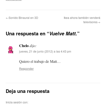
←Sonido Binaural en 3D
Ikea ahora también venderá
televisores→
Una respuesta en “
”
Vuelve Matt.
Chelo
dijo:
jueves, 21 de junio (2012) a las 4:43 pm
Quiero el trabajo de Matt…
Responder
Deja una respuesta
Inicia sesión con: