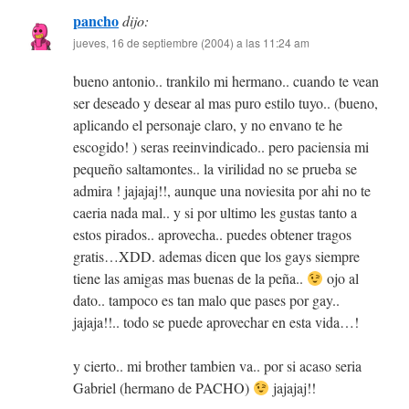
pancho
dijo:
jueves, 16 de septiembre (2004) a las 11:24 am
bueno antonio.. trankilo mi hermano.. cuando te vean
ser deseado y desear al mas puro estilo tuyo.. (bueno,
aplicando el personaje claro, y no envano te he
escogido! ) seras reeinvindicado.. pero paciensia mi
pequeño saltamontes.. la virilidad no se prueba se
admira ! jajajaj!!, aunque una noviesita por ahi no te
caeria nada mal.. y si por ultimo les gustas tanto a
estos pirados.. aprovecha.. puedes obtener tragos
gratis…XDD. ademas dicen que los gays siempre
tiene las amigas mas buenas de la peña..
ojo al
dato.. tampoco es tan malo que pases por gay..
jajaja!!.. todo se puede aprovechar en esta vida…!
y cierto.. mi brother tambien va.. por si acaso seria
Gabriel (hermano de PACHO)
jajajaj!!