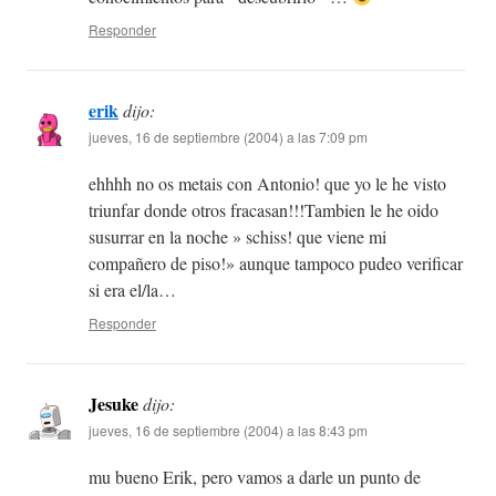
Responder
erik
dijo:
jueves, 16 de septiembre (2004) a las 7:09 pm
ehhhh no os metais con Antonio! que yo le he visto
triunfar donde otros fracasan!!!Tambien le he oido
susurrar en la noche » schiss! que viene mi
compañero de piso!» aunque tampoco pudeo verificar
si era el/la…
Responder
Jesuke
dijo:
jueves, 16 de septiembre (2004) a las 8:43 pm
mu bueno Erik, pero vamos a darle un punto de