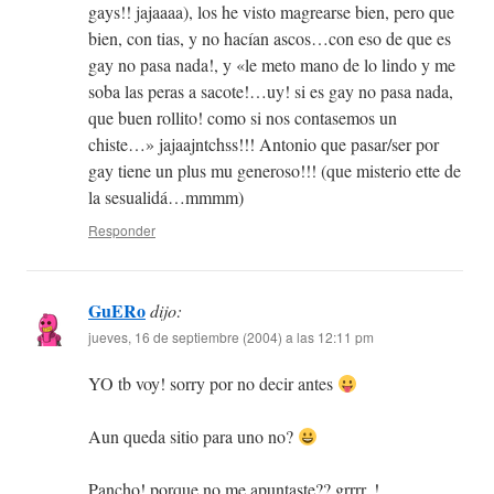
gays!! jajaaaa), los he visto magrearse bien, pero que
bien, con tias, y no hacían ascos…con eso de que es
gay no pasa nada!, y «le meto mano de lo lindo y me
soba las peras a sacote!…uy! si es gay no pasa nada,
que buen rollito! como si nos contasemos un
chiste…» jajaajntchss!!! Antonio que pasar/ser por
gay tiene un plus mu generoso!!! (que misterio ette de
la sesualidá…mmmm)
Responder
GuERo
dijo:
jueves, 16 de septiembre (2004) a las 12:11 pm
YO tb voy! sorry por no decir antes
Aun queda sitio para uno no?
Pancho! porque no me apuntaste?? grrrr..!