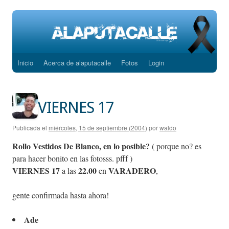
Inicio
Acerca de alaputacalle
Fotos
Login
Saltar
al
contenido
VIERNES 17
Publicada el
miércoles, 15 de septiembre (2004)
por
waldo
Rollo Vestidos De Blanco, en lo posible?
( porque no? es
para hacer bonito en las fotosss. pfff )
VIERNES 17
22.00
VARADERO
a las
en
,
gente confirmada hasta ahora!
Ade