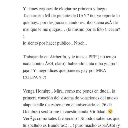
Y tienes cojones de elogiarme primero y luego
Tacharme a MÍ de pintarte de GAY? tío, yo reporto lo
que hay.. por desgracia cuando escribo suena asÃ­ de
mal que te me quejas… (lo mismo por la foto !, eeein?
)
lo siento por hacer público.. Ntsch..
Trabajando en Airberlín, y te traes a PEP ( no tengo
nada contra Ã©l, claro), habiendo tanta niña guapa !
jaja ! Y luego dices que pareces gay por MEA
CULPA ?!?!
Venga Hombre.. Mira, como me pones en duda.. la
primera votación del sistema de votaciones del nuevo
alaputacalle ( a estrenar en el aniversario, el 26 de
Octubre ) será sobre tu cuestionanda Virilidad.
VerÃ¡s como sales favorecido ! Si todos sabemos que
tu apellido es Banderas2 …! puro macho espaÃ±ol (y