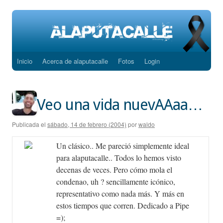
Inicio
Acerca de alaputacalle
Fotos
Login
Saltar
al
contenido
Veo una vida nuevAAaa…
Publicada el
sábado, 14 de febrero (2004)
por
waldo
Un clásico.. Me pareció simplemente ideal
para alaputacalle.. Todos lo hemos visto
decenas de veces. Pero cómo mola el
condenao, uh ? sencillamente icónico,
representativo como nada más. Y más en
estos tiempos que corren. Dedicado a Pipe
=);