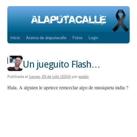
Inicio
Acerca de alaputacalle
Fotos
Login
Saltar
al
contenido
Un jueguito Flash…
Publicada el
jueves, 29 de julio (2004)
por
waldo
Hala. A alguien le apetece remezclar algo de musiqueta india ?