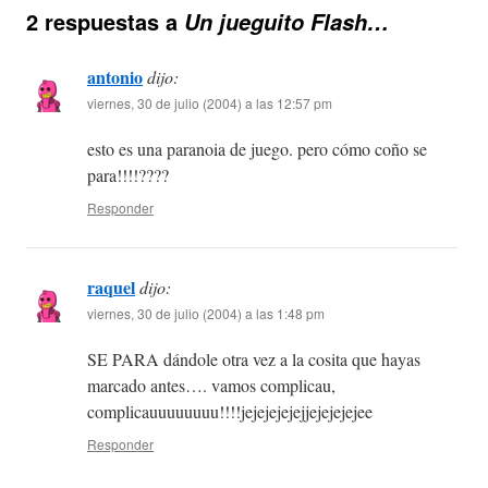
2 respuestas a
Un jueguito Flash…
antonio
dijo:
viernes, 30 de julio (2004) a las 12:57 pm
esto es una paranoia de juego. pero cómo coño se
para!!!!????
Responder
raquel
dijo:
viernes, 30 de julio (2004) a las 1:48 pm
SE PARA dándole otra vez a la cosita que hayas
marcado antes…. vamos complicau,
complicauuuuuuuu!!!!jejejejejejjejejejejee
Responder