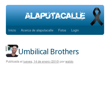
Inicio
Acerca de alaputacalle
Fotos
Login
Saltar
al
contenido
Umbilical Brothers
Publicada el
jueves, 14 de enero (2010)
por
waldo