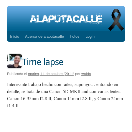
Inicio
Acerca de alaputacalle
Fotos
Login
Saltar
al
contenido
Time lapse
Publicada el
martes, 11 de octubre (2011)
por
waldo
Interesante trabajo hecho con railes, supongo… entrando en
detalle, se trata de una Canon 5D MKII and con varias lentes:
Canon 16-35mm f2.8 II, Canon 14mm f2.8 II, y Canon 24mm
f1.4 II.