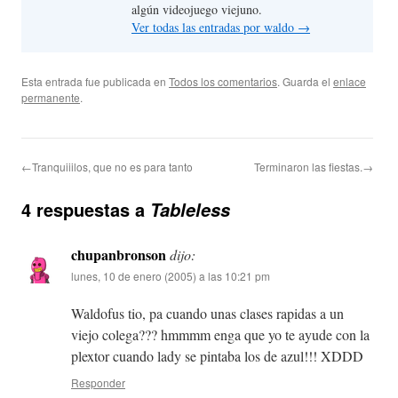
algún videojuego viejuno.
Ver todas las entradas por waldo
→
Esta entrada fue publicada en
Todos los comentarios
. Guarda el
enlace
permanente
.
←Tranquiiilos, que no es para tanto
Terminaron las fiestas.→
4 respuestas a
Tableless
chupanbronson
dijo:
lunes, 10 de enero (2005) a las 10:21 pm
Waldofus tio, pa cuando unas clases rapidas a un
viejo colega??? hmmmm enga que yo te ayude con la
plextor cuando lady se pintaba los de azul!!! XDDD
Responder