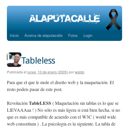
Inicio
Acerca de alaputacalle
Fotos
Login
Saltar
al
contenido
Tableless
Publicada el
lunes, 10 de enero (2005)
por
waldo
Para que el que le mole el diseño web y la maquetación. El
resto podeis pasar de este post.
TableLESS
Revolución
( Maquetación sin tablas es lo que se
LlEVAAAaa ! ) No sólo es más ligera si está bien hecha, si no
que es más compatible de acuerdo con el W3C ( world wide
web consortium ) . La psicología es la siguiente. La tabla de