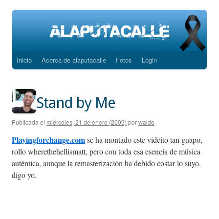
Inicio
Acerca de alaputacalle
Fotos
Login
Saltar
al
contenido
Stand by Me
Publicada el
miércoles, 21 de enero (2009)
por
waldo
Playingforchange.com
se ha montado este videito tan guapo,
rollo wherethehellismatt, pero con toda esa esencia de música
auténtica, aunque la remasterización ha debido costar lo suyo,
digo yo.