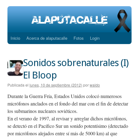
Inicio
Acerca de alaputacalle
Fotos
Login
Saltar
al
Sonidos sobrenaturales (I)
contenido
El Bloop
Publicada el
lunes, 10 de septiembre (2012)
por
waldo
Durante la Guerra Fría, Estados Unidos colocó numerosos
micrófonos anclados en el fondo del mar con el fin de detectar
los submarinos nucleares soviéticos.
En el verano de 1997, al revisar y arreglar dichos micrófonos,
se detectó en el Pacífico Sur un sonido potentísimo (detectado
por micrófonos alejados entre sí más de 5000 km) al que