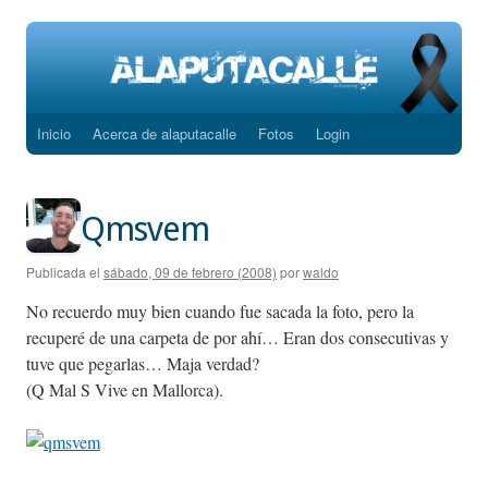
Inicio
Acerca de alaputacalle
Fotos
Login
Saltar
al
contenido
Qmsvem
Publicada el
sábado, 09 de febrero (2008)
por
waldo
No recuerdo muy bien cuando fue sacada la foto, pero la
recuperé de una carpeta de por ahí… Eran dos consecutivas y
tuve que pegarlas… Maja verdad?
(Q Mal S Vive en Mallorca).