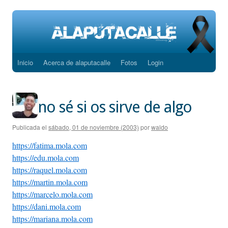
Inicio
Acerca de alaputacalle
Fotos
Login
Saltar
al
contenido
no sé si os sirve de algo
Publicada el
sábado, 01 de noviembre (2003)
por
waldo
https://fatima.mola.com
https://edu.mola.com
https://raquel.mola.com
https://martin.mola.com
https://marcelo.mola.com
https://dani.mola.com
https://mariana.mola.com