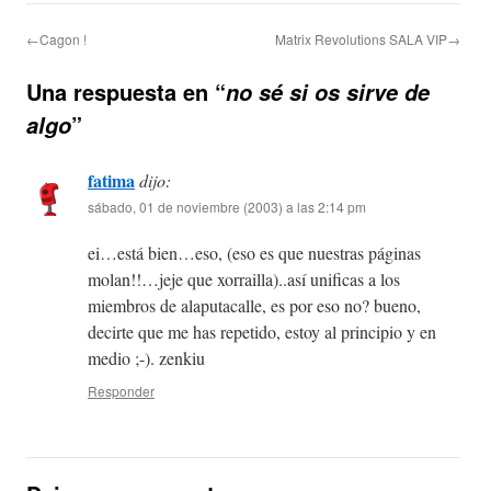
←Cagon !
Matrix Revolutions SALA VIP→
Una respuesta en “
no sé si os sirve de
”
algo
fatima
dijo:
sábado, 01 de noviembre (2003) a las 2:14 pm
ei…está bien…eso, (eso es que nuestras páginas
molan!!…jeje que xorrailla)..así unificas a los
miembros de alaputacalle, es por eso no? bueno,
decirte que me has repetido, estoy al principio y en
medio ;-). zenkiu
Responder