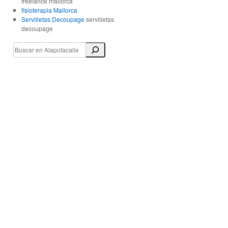
freelance mallorca
fisioterapia Mallorca
Servilletas Decoupage
servilletas
decoupage