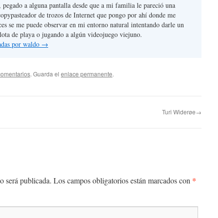
, pegado a alguna pantalla desde que a mi familia le pareció una
copypasteador de trozos de Internet que pongo por ahí donde me
ces se me puede observar en mi entorno natural intentando darle un
lota de playa o jugando a algún videojuego viejuno.
radas por waldo
→
comentarios
. Guarda el
enlace permanente
.
Turi Widerøe→
*
o será publicada.
Los campos obligatorios están marcados con