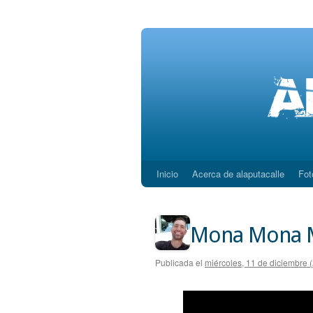
Inicio
Acerca de alaputacalle
Fot
Saltar
al
contenido
Mona Mona 
Publicada el
miércoles, 11 de diciembre 