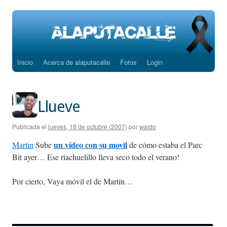
Inicio
Acerca de alaputacalle
Fotos
Login
Saltar
al
contenido
Llueve
Publicada el
jueves, 18 de octubre (2007)
por
waldo
un vídeo con su movil
Martin
Sube
de cómo estaba el Parc
Bit ayer… Ese riachuelillo lleva seco todo el verano!
Por cierto, Vaya móvil el de Martín…