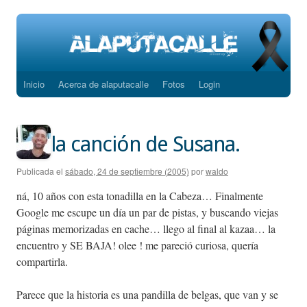
Inicio
Acerca de alaputacalle
Fotos
Login
Saltar
al
contenido
la canción de Susana.
Publicada el
sábado, 24 de septiembre (2005)
por
waldo
ná, 10 años con esta tonadilla en la Cabeza… Finalmente
Google me escupe un día un par de pistas, y buscando viejas
páginas memorizadas en cache… llego al final al kazaa… la
encuentro y SE BAJA! olee ! me pareció curiosa, quería
compartirla.
Parece que la historia es una pandilla de belgas, que van y se