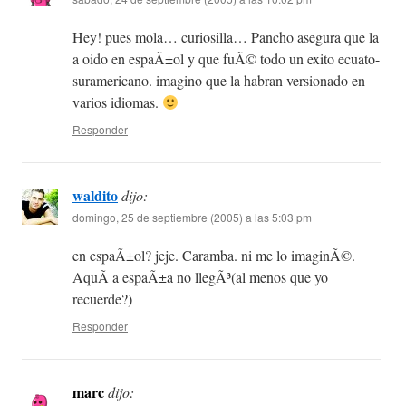
Hey! pues mola… curiosilla… Pancho asegura que la
a oido en espaÃ±ol y que fuÃ© todo un exito ecuato-
suramericano. imagino que la habran versionado en
varios idiomas.
Responder
waldito
dijo:
domingo, 25 de septiembre (2005) a las 5:03 pm
en espaÃ±ol? jeje. Caramba. ni me lo imaginÃ©.
AquÃ­ a espaÃ±a no llegÃ³(al menos que yo
recuerde?)
Responder
marc
dijo: