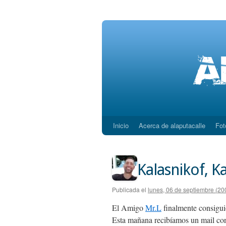
Inicio
Acerca de alaputacalle
Fot
Saltar
al
contenido
Kalasnikof, K
Publicada el
lunes, 06 de septiembre (20
El Amigo
Mr.L
finalmente consigui
Esta mañana recibíamos un mail c