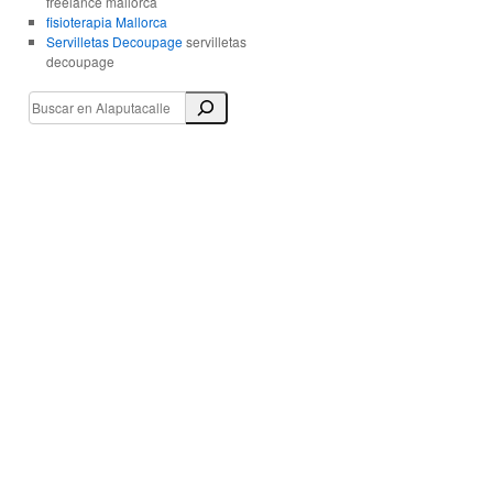
freelance mallorca
fisioterapia Mallorca
Servilletas Decoupage
servilletas
decoupage