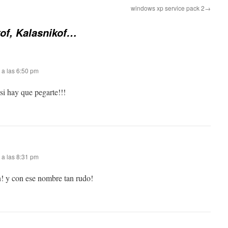
windows xp service pack 2→
of, Kalasnikof…
 a las 6:50 pm
si hay que pegarte!!!
 a las 8:31 pm
n! y con ese nombre tan rudo!