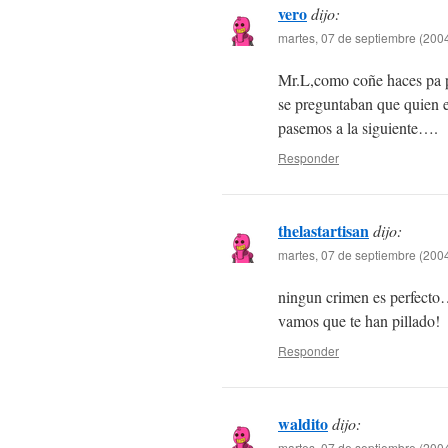
vero
dijo:
martes, 07 de septiembre (2004
Mr.L,como coñe haces pa pi
se preguntaban que quien e
pasemos a la siguiente….
Responder
thelastartisan
dijo:
martes, 07 de septiembre (2004
ningun crimen es perfecto
vamos que te han pillado!
Responder
waldito
dijo:
martes, 07 de septiembre (2004