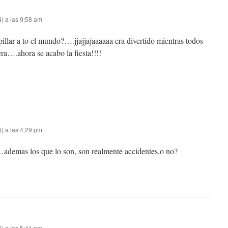
) a las 9:58 am
llar a to el mundo?….jjajjajaaaaaa era divertido mientras todos
ra….ahora se acabo la fiesta!!!!
) a las 4:29 pm
…ademas los que lo son, son realmente accidentes,o no?
) a las 5:41 pm