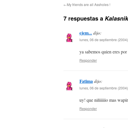
←My friends are all Assholes !
7 respuestas a
Kalasnik
ejem...
dijo:
lunes, 06 de septiembre (2004)
ya sabemos quien eres por 
Responder
Fatima
dijo:
lunes, 06 de septiembre (2004)
uy! que niñiiiiio mas wapí
Responder