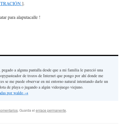
STRACIÓN
].
atar para alaputacalle !
, pegado a alguna pantalla desde que a mi familia le pareció una
copypasteador de trozos de Internet que pongo por ahí donde me
ces se me puede observar en mi entorno natural intentando darle un
lota de playa o jugando a algún videojuego viejuno.
radas por waldo
→
comentarios
. Guarda el
enlace permanente
.