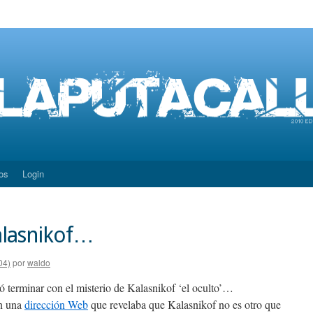
os
Login
alasnikof…
04)
por
waldo
ó terminar con el misterio de Kalasnikof ‘el oculto’…
on una
dirección Web
que revelaba que Kalasnikof no es otro que