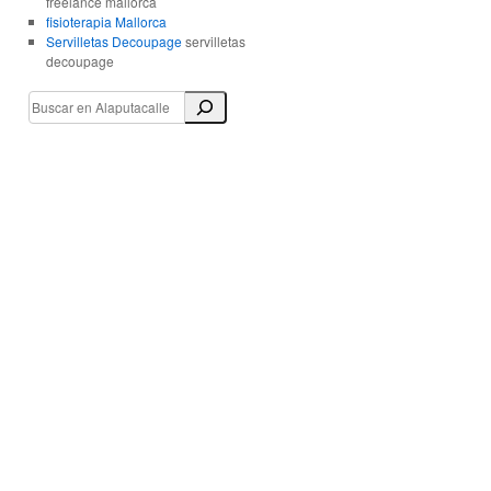
freelance mallorca
fisioterapia Mallorca
Servilletas Decoupage
servilletas
decoupage