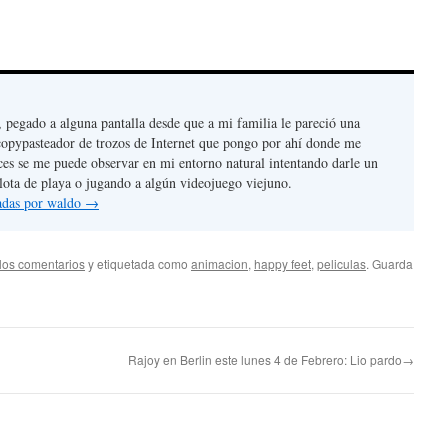
, pegado a alguna pantalla desde que a mi familia le pareció una
copypasteador de trozos de Internet que pongo por ahí donde me
ces se me puede observar en mi entorno natural intentando darle un
lota de playa o jugando a algún videojuego viejuno.
radas por waldo
→
los comentarios
y etiquetada como
animacion
,
happy feet
,
peliculas
. Guarda
Rajoy en Berlin este lunes 4 de Febrero: Lio pardo→