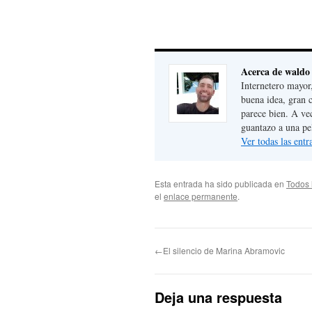
Acerca de waldo
Internetero mayor
buena idea, gran 
parece bien. A ve
guantazo a una pe
Ver todas las ent
Esta entrada ha sido publicada en
Todos 
el
enlace permanente
.
←El silencio de Marina Abramovic
Deja una respuesta