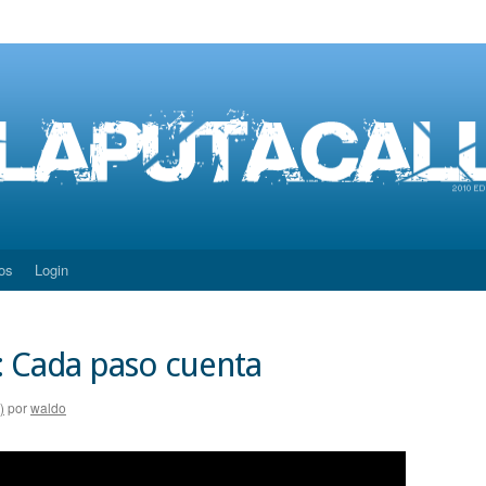
os
Login
: Cada paso cuenta
)
por
waldo