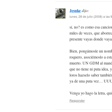
Jesuke
dijo:
lunes, 28 de julio (2008) a las
sí, no? es como esa cancio
miles de veces, que aborrec
presente vayas donde vay
Bien, pongámosle un nom
roquero, asociémoslo a e
muerto. UN GDM al mando e
que no tiene ni puta idea,
loros hazselo saber tambié
ya de una puta vez… UUU
Venga yo hago la letra, qu
Responder