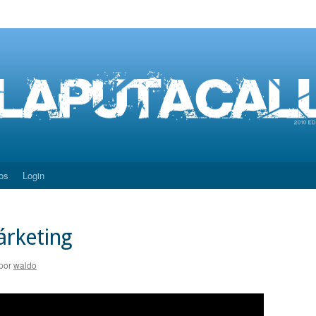
os
Login
árketing
por
waldo