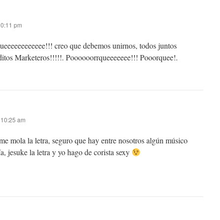
 10:11 pm
eeeeeeeeeee!!! creo que debemos unirnos, todos juntos
ditos Marketeros!!!!!. Poooooorrqueeeeeee!!! Pooorquee!.
s 10:25 am
me mola la letra, seguro que hay entre nosotros algún músico
, jesuke la letra y yo hago de corista sexy