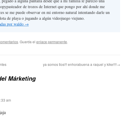
, pegado a alguna pantalla desde que a mi familia le pareció una
copypasteador de trozos de Internet que pongo por ahí donde me
ces se me puede observar en mi entorno natural intentando darle un
lota de playa o jugando a algún videojuego viejuno.
radas por waldo
→
comentarios
. Guarda el
enlace permanente
.
ntes
ya somos tios!!! enhorabuena a raquel y kike!!!!→
del Márketing
 9:33 am
jaja