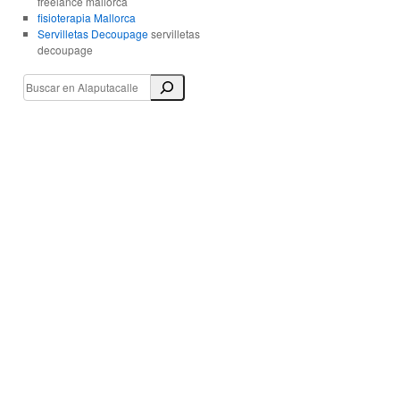
freelance mallorca
fisioterapia Mallorca
Servilletas Decoupage
servilletas
decoupage