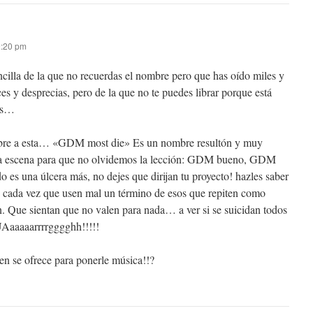
 9:20 pm
ncilla de la que no recuerdas el nombre pero que has oído miles y
es y desprecias, pero de la que no te puedes librar porque está
as…
bre a esta… «GDM most die» Es un nombre resultón y muy
sta escena para que no olvidemos la lección: GDM bueno, GDM
s una úlcera más, no dejes que dirijan tu proyecto! hazles saber
 y cada vez que usen mal un término de esos que repiten como
n. Que sientan que no valen para nada… a ver si se suicidan todos
Aaaaaarrrrgggghh!!!!!
ien se ofrece para ponerle música!!?