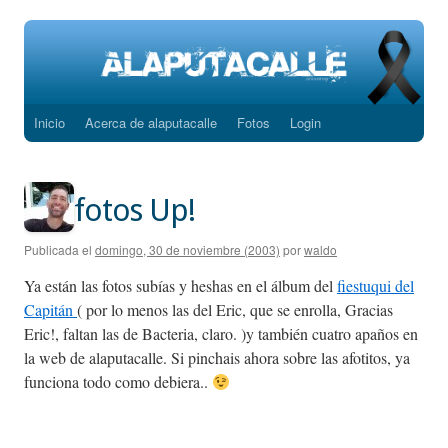
Inicio
Acerca de alaputacalle
Fotos
Login
Saltar
al
contenido
fotos Up!
Publicada el
domingo, 30 de noviembre (2003)
por
waldo
Ya están las fotos subías y heshas en el álbum del
fiestuqui del
Capitán
( por lo menos las del Eric, que se enrolla, Gracias
Eric!, faltan las de Bacteria, claro. )y también cuatro apaños en
la web de alaputacalle. Si pinchais ahora sobre las afotitos, ya
funciona todo como debiera..