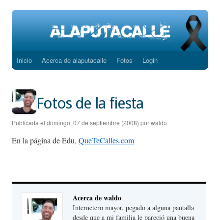
Inicio
Acerca de alaputacalle
Fotos
Login
Saltar
al
contenido
Fotos de la fiesta
Publicada el
domingo, 07 de septiembre (2008)
por
waldo
En la página de Edu,
QueTeCalles.com
Acerca de waldo
Internetero mayor, pegado a alguna pantalla
desde que a mi familia le pareció una buena