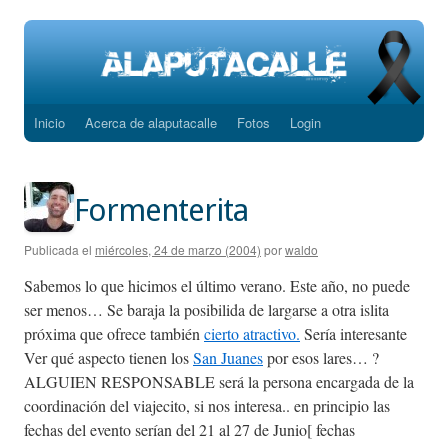
Inicio
Acerca de alaputacalle
Fotos
Login
Saltar
al
contenido
Formenterita
Publicada el
miércoles, 24 de marzo (2004)
por
waldo
Sabemos lo que hicimos el último verano. Este año, no puede
ser menos… Se baraja la posibilida de largarse a otra islita
próxima que ofrece también
cierto atractivo.
Sería interesante
Ver qué aspecto tienen los
San Juanes
por esos lares… ?
ALGUIEN RESPONSABLE será la persona encargada de la
coordinación del viajecito, si nos interesa.. en principio las
fechas del evento serían del 21 al 27 de Junio[ fechas