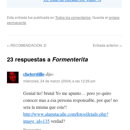
Esta entrada fue publicada en
Todos los comentarios
. Guarda el
enlace
permanente
.
←RECOMENDACION :D
Entrada anterior→
23 respuestas a
Formenterita
cheterstillo
dijo:
miércoles, 24 de marzo (2004) a las 12:26 pm
Genial tio! brutal Yo me apunto… pero yo quiro
conocer mas a esa persona responsable, por que! no
sera la misma que esta!!
http://www.alaputacalle.com/fotos/details.php?
image_id=135
verdad?
Responder