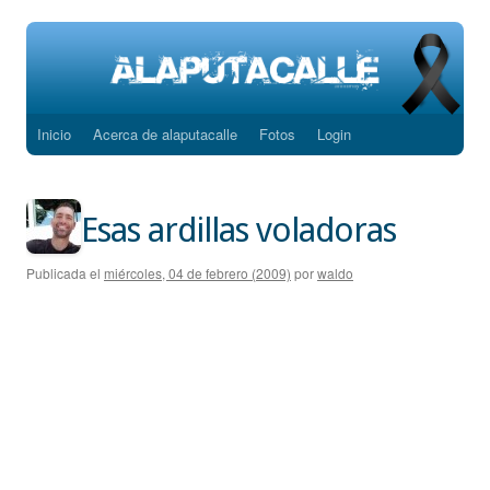
Inicio
Acerca de alaputacalle
Fotos
Login
Saltar
al
contenido
Esas ardillas voladoras
Publicada el
miércoles, 04 de febrero (2009)
por
waldo