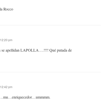
olla Rocco
s 12:20 pm
os se apellidan LAPOLLA….!!!! Qué putada de
s 12:42 pm
 algo…mu…enriquecedor…ummmm.