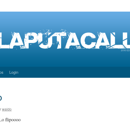
os
Login
o
r
waldo
Lo flipoooo