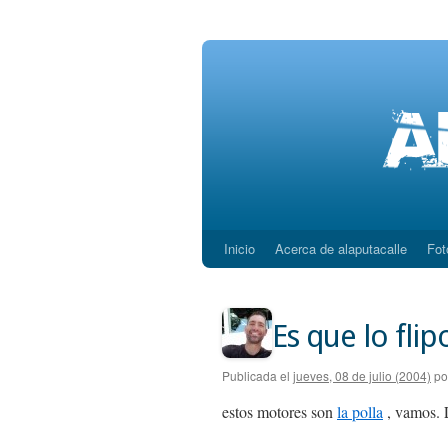
Inicio
Acerca de alaputacalle
Fot
Saltar
al
contenido
Es que lo flip
Publicada el
jueves, 08 de julio (2004)
po
estos motores son
la polla
, vamos. 