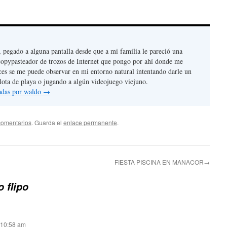
, pegado a alguna pantalla desde que a mi familia le pareció una
copypasteador de trozos de Internet que pongo por ahí donde me
ces se me puede observar en mi entorno natural intentando darle un
lota de playa o jugando a algún videojuego viejuno.
radas por waldo
→
comentarios
. Guarda el
enlace permanente
.
FIESTA PISCINA EN MANACOR→
o flipo
s 10:58 am