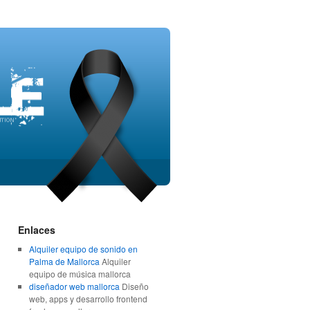
Enlaces
Alquiler equipo de sonido en
Palma de Mallorca
Alquiler
equipo de música mallorca
diseñador web mallorca
Diseño
web, apps y desarrollo frontend