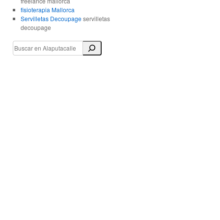
freelance mallorca
fisioterapia Mallorca
Servilletas Decoupage
servilletas
decoupage