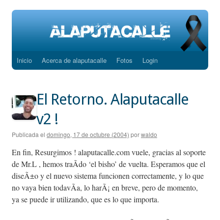
Inicio
Acerca de alaputacalle
Fotos
Login
Saltar
al
El Retorno. Alaputacalle
contenido
v2 !
Publicada el
domingo, 17 de octubre (2004)
por
waldo
En fin, Resurgimos ! alaputacalle.com vuele, gracias al soporte
de Mr.L , hemos traÃ­do ‘el bisho’ de vuelta. Esperamos que el
diseÃ±o y el nuevo sistema funcionen correctamente, y lo que
no vaya bien todavÃ­a, lo harÃ¡ en breve, pero de momento,
ya se puede ir utilizando, que es lo que importa.