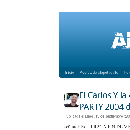
Inicio
Acerca de alaputacalle
Fot
Saltar
al
El Carlos Y l
contenido
PARTY 2004 d
Publicada el
lunes, 13 de septiembre (20
señioreEEs… FIESTA FIN DE VE