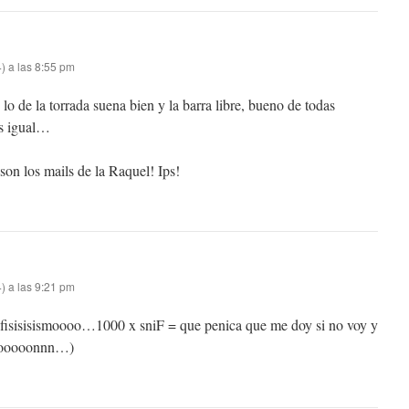
) a las 8:55 pm
lo de la torrada suena bien y la barra libre, bueno de todas
s igual…
son los mails de la Raquel! Ips!
) a las 9:21 pm
isisisismoooo…1000 x sniF = que penica que me doy si no voy y
nsiooooonnn…)