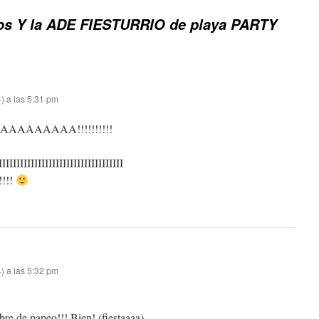
los Y la ADE FIESTURRIO de playa PARTY
) a las 5:31 pm
AAAAAAA!!!!!!!!!!
IIIIIIIIIIIIIIIIIIIIIIIIIIIIII
!!!
) a las 5:32 pm
ibre de papeo!!! Bien! (fiestaaaa)