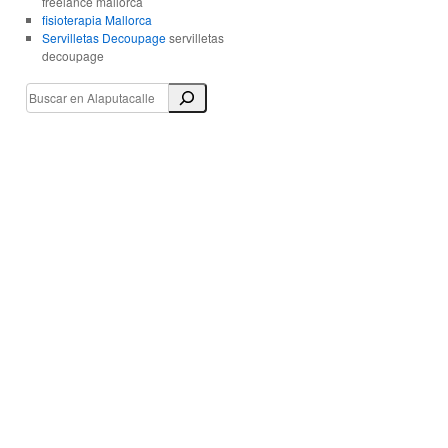
freelance mallorca
fisioterapia Mallorca
Servilletas Decoupage
servilletas
decoupage