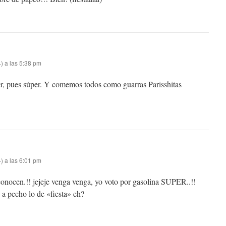
) a las 5:38 pm
r, pues súper. Y comemos todos como guarras Parisshitas
) a las 6:01 pm
 conocen.!! jejeje venga venga, yo voto por gasolina SUPER..!!
 a pecho lo de «fiesta» eh?