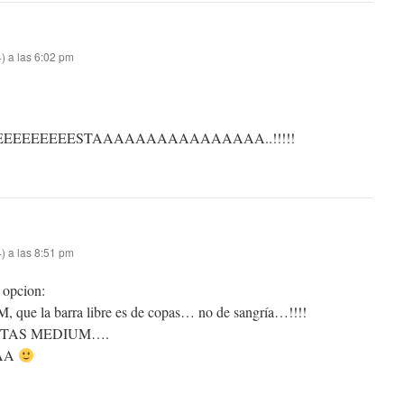
) a las 6:02 pm
EEEEEEEEESTAAAAAAAAAAAAAAAA..!!!!!
) a las 8:51 pm
 opcion:
e la barra libre es de copas… no de sangría…!!!!
ITAS MEDIUM….
AA