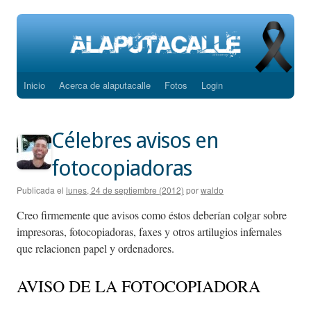
Inicio
Acerca de alaputacalle
Fotos
Login
Saltar
al
Célebres avisos en
contenido
fotocopiadoras
Publicada el
lunes, 24 de septiembre (2012)
por
waldo
Creo firmemente que avisos como éstos deberían colgar sobre
impresoras, fotocopiadoras, faxes y otros artilugios infernales
que relacionen papel y ordenadores.
AVISO DE LA FOTOCOPIADORA