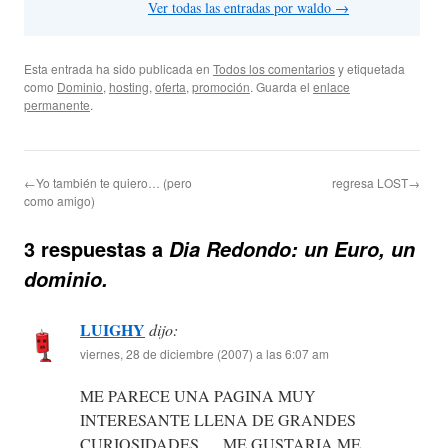
Ver todas las entradas por waldo
→
Esta entrada ha sido publicada en
Todos los comentarios
y etiquetada
como
Dominio
,
hosting
,
oferta
,
promoción
. Guarda el
enlace
permanente
.
←Yo también te quiero… (pero
regresa LOST→
como amigo)
3 respuestas a
Dia Redondo: un Euro, un
dominio.
LUIGHY
dijo:
viernes, 28 de diciembre (2007) a las 6:07 am
ME PARECE UNA PAGINA MUY
INTERESANTE LLENA DE GRANDES
CURIOSIDADES…..ME GUSTARIA ME