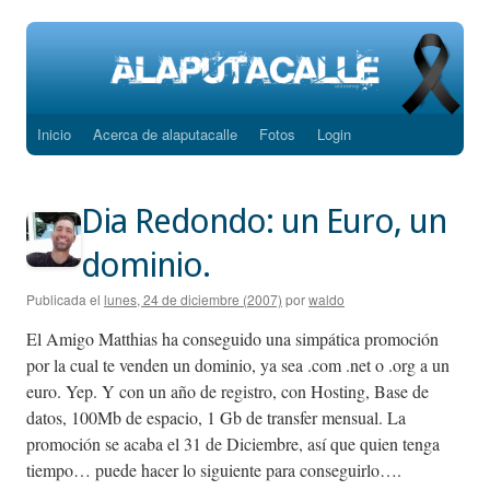
Inicio
Acerca de alaputacalle
Fotos
Login
Saltar
al
Dia Redondo: un Euro, un
contenido
dominio.
Publicada el
lunes, 24 de diciembre (2007)
por
waldo
El Amigo Matthias ha conseguido una simpática promoción
por la cual te venden un dominio, ya sea .com .net o .org a un
euro. Yep. Y con un año de registro, con Hosting, Base de
datos, 100Mb de espacio, 1 Gb de transfer mensual. La
promoción se acaba el 31 de Diciembre, así que quien tenga
tiempo… puede hacer lo siguiente para conseguirlo….