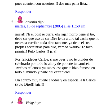
pues cuenten con nosotros!!! dos mas pa la lista…
Responder
antonio
dijo:
martes, 13 de septiembre (2005) a las 11:50 am
jajaja!! Ni el post se curra, eh? jaja! morro tiene el tio,
debe ser que eso de ser Dire le da a uno tal cache que no
necesita escribir nada directamente, ya tiene el sus
propias secretarias para ello, verdad Waldo? Te toco
pringar! Puto Carlos!!! jaja!!
Pos felicidades Carlos, si me oyes y no te olvides de
celebrarlo por todo lo alto y de ponerte tu camiseta
«webos rellenos» ya sabes, esa que te hizo famoso en
todo el mundo y parte del extranjero!!
Un abrazo muy fuerte a todos y en especial a ti Carlos
(Puto Dire!!! jaja!!)
Responder
Vicky
dijo: