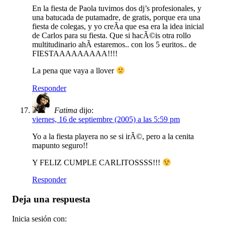
En la fiesta de Paola tuvimos dos dj’s profesionales, y
una batucada de putamadre, de gratis, porque era una
fiesta de colegas, y yo creÃ­a que esa era la idea inicial
de Carlos para su fiesta. Que si hacÃ©is otra rollo
multitudinario ahÃ­ estaremos.. con los 5 euritos.. de
FIESTAAAAAAAAA!!!!
La pena que vaya a llover
Responder
Fatima
dijo:
viernes, 16 de septiembre (2005) a las 5:59 pm
Yo a la fiesta playera no se si irÃ©, pero a la cenita
mapunto seguro!!
Y FELIZ CUMPLE CARLITOSSSS!!!
Responder
Deja una respuesta
Inicia sesión con: