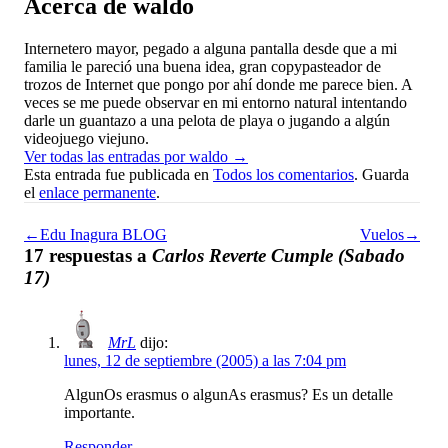
Acerca de waldo
Internetero mayor, pegado a alguna pantalla desde que a mi
familia le pareció una buena idea, gran copypasteador de
trozos de Internet que pongo por ahí donde me parece bien. A
veces se me puede observar en mi entorno natural intentando
darle un guantazo a una pelota de playa o jugando a algún
videojuego viejuno.
Ver todas las entradas por waldo
→
Esta entrada fue publicada en
Todos los comentarios
. Guarda
el
enlace permanente
.
←Edu Inagura BLOG
Vuelos→
17 respuestas a
Carlos Reverte Cumple (Sabado
17)
MrL
dijo:
lunes, 12 de septiembre (2005) a las 7:04 pm
AlgunOs erasmus o algunAs erasmus? Es un detalle
importante.
Responder