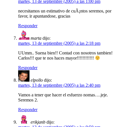
martes, 13 de septiembre (2005) a las 1:00 pm
necesitamos un estimativo de cuÃ¡ntos seremos, por
favor, ir apuntandose, gracias
Responder
marta
dijo:
martes, 13 de septiembre (2005) a las 2:18 pm
UUmm.. Suena bien!! Contad con nosotros tambien!
Carlos!!! que te nos haces mayor!!!!!!!!!!!!
Responder
elpollo
dijo:
martes, 13 de septiembre (2005) a las 2:40 pm
Vamos a tener que hacer el esfuerzo nomas….jeje.
Seremos 2.
Responder
erikjanb
dijo: