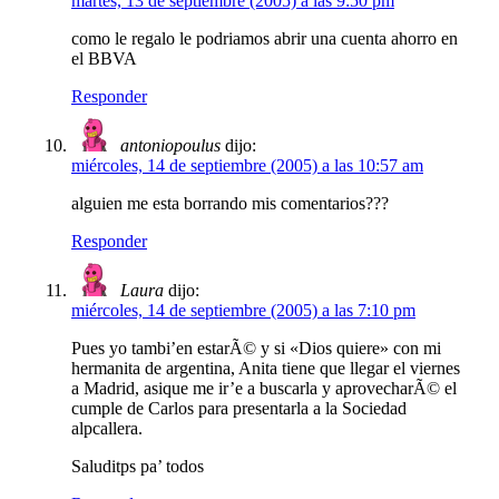
martes, 13 de septiembre (2005) a las 9:50 pm
como le regalo le podriamos abrir una cuenta ahorro en
el BBVA
Responder
antoniopoulus
dijo:
miércoles, 14 de septiembre (2005) a las 10:57 am
alguien me esta borrando mis comentarios???
Responder
Laura
dijo:
miércoles, 14 de septiembre (2005) a las 7:10 pm
Pues yo tambi’en estarÃ© y si «Dios quiere» con mi
hermanita de argentina, Anita tiene que llegar el viernes
a Madrid, asique me ir’e a buscarla y aprovecharÃ© el
cumple de Carlos para presentarla a la Sociedad
alpcallera.
Saluditps pa’ todos