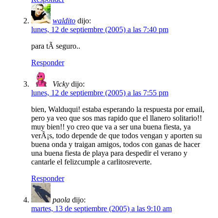
waldito
dijo:
lunes, 12 de septiembre (2005) a las 7:40 pm
para tÃ­ seguro..
Responder
Vicky
dijo:
lunes, 12 de septiembre (2005) a las 7:55 pm
bien, Walduqui! estaba esperando la respuesta por email,
pero ya veo que sos mas rapido que el llanero solitario!!
muy bien!! yo creo que va a ser una buena fiesta, ya
verÃ¡s, todo depende de que todos vengan y aporten su
buena onda y traigan amigos, todos con ganas de hacer
una buena fiesta de playa para despedir el verano y
cantarle el felizcumple a carlitosreverte.
Responder
paola
dijo:
martes, 13 de septiembre (2005) a las 9:10 am