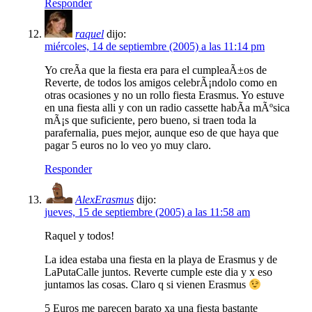
Responder
raquel
dijo:
miércoles, 14 de septiembre (2005) a las 11:14 pm
Yo creÃ­a que la fiesta era para el cumpleaÃ±os de
Reverte, de todos los amigos celebrÃ¡ndolo como en
otras ocasiones y no un rollo fiesta Erasmus. Yo estuve
en una fiesta alli y con un radio cassette habÃ­a mÃºsica
mÃ¡s que suficiente, pero bueno, si traen toda la
parafernalia, pues mejor, aunque eso de que haya que
pagar 5 euros no lo veo yo muy claro.
Responder
AlexErasmus
dijo:
jueves, 15 de septiembre (2005) a las 11:58 am
Raquel y todos!
La idea estaba una fiesta en la playa de Erasmus y de
LaPutaCalle juntos. Reverte cumple este dia y x eso
juntamos las cosas. Claro q si vienen Erasmus
5 Euros me parecen barato xa una fiesta bastante