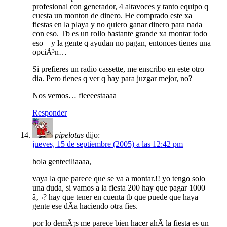
profesional con generador, 4 altavoces y tanto equipo q
cuesta un monton de dinero. He comprado este xa
fiestas en la playa y no quiero ganar dinero para nada
con eso. Tb es un rollo bastante grande xa montar todo
eso – y la gente q ayudan no pagan, entonces tienes una
opciÃ³n…
Si prefieres un radio cassette, me enscribo en este otro
dia. Pero tienes q ver q hay para juzgar mejor, no?
Nos vemos… fieeeestaaaa
Responder
pipelotas
dijo:
jueves, 15 de septiembre (2005) a las 12:42 pm
hola genteciliaaaa,
vaya la que parece que se va a montar.!! yo tengo solo
una duda, si vamos a la fiesta 200 hay que pagar 1000
â‚¬? hay que tener en cuenta tb que puede que haya
gente ese dÃ­a haciendo otra fies.
por lo demÃ¡s me parece bien hacer ahÃ­ la fiesta es un