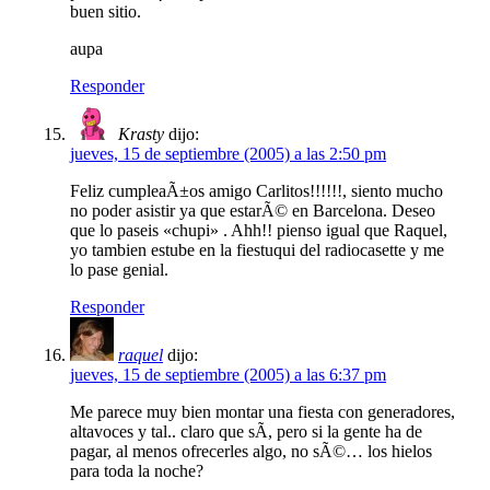
buen sitio.
aupa
Responder
Krasty
dijo:
jueves, 15 de septiembre (2005) a las 2:50 pm
Feliz cumpleaÃ±os amigo Carlitos!!!!!!, siento mucho
no poder asistir ya que estarÃ© en Barcelona. Deseo
que lo paseis «chupi» . Ahh!! pienso igual que Raquel,
yo tambien estube en la fiestuqui del radiocasette y me
lo pase genial.
Responder
raquel
dijo:
jueves, 15 de septiembre (2005) a las 6:37 pm
Me parece muy bien montar una fiesta con generadores,
altavoces y tal.. claro que sÃ­, pero si la gente ha de
pagar, al menos ofrecerles algo, no sÃ©… los hielos
para toda la noche?