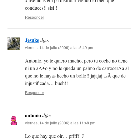
x avenidas era pa disfrutar viendo lo bien que
conduces!! sisi!!
Responder
Jesuke
dijo:
viernes, 14 de julio (2006) a las 5:49 pm
Antonio, yo te quiero mucho, pero tu coche no tiene
ni un aÃ±o y no le queda un palmo de carrocerÃ­a al
que no le hayas hecho un bollo!! jajajaj asÃ­ que de
injustificada… bueh!!
Responder
antonio
dijo:
viernes, 14 de julio (2006) a las 11:48 pm
Lo que hay que oir… pfffff! J