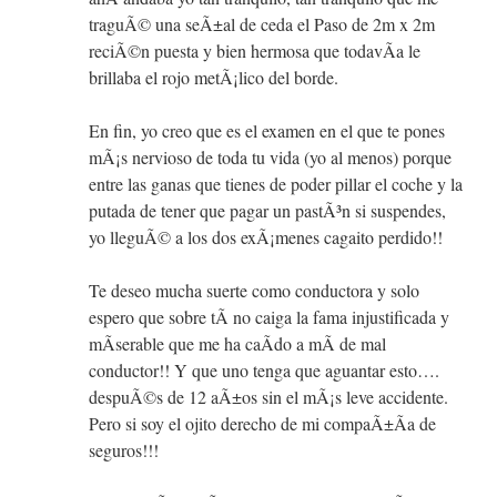
traguÃ© una seÃ±al de ceda el Paso de 2m x 2m
reciÃ©n puesta y bien hermosa que todavÃ­a le
brillaba el rojo metÃ¡lico del borde.
En fin, yo creo que es el examen en el que te pones
mÃ¡s nervioso de toda tu vida (yo al menos) porque
entre las ganas que tienes de poder pillar el coche y la
putada de tener que pagar un pastÃ³n si suspendes,
yo lleguÃ© a los dos exÃ¡menes cagaito perdido!!
Te deseo mucha suerte como conductora y solo
espero que sobre tÃ­ no caiga la fama injustificada y
mÃ­serable que me ha caÃ­do a mÃ­ de mal
conductor!! Y que uno tenga que aguantar esto….
despuÃ©s de 12 aÃ±os sin el mÃ¡s leve accidente.
Pero si soy el ojito derecho de mi compaÃ±Ã­a de
seguros!!!