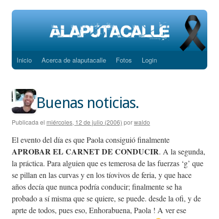
Inicio
Acerca de alaputacalle
Fotos
Login
Saltar
al
contenido
Buenas noticias.
Publicada el
miércoles, 12 de julio (2006)
por
waldo
El evento del día es que Paola consiguió finalmente
APROBAR EL CARNET DE CONDUCIR
. A la segunda,
la práctica. Para alguien que es temerosa de las fuerzas ‘g’ que
se pillan en las curvas y en los tíovivos de feria, y que hace
años decía que nunca podría conducir; finalmente se ha
probado a sí misma que se quiere, se puede. desde la ofi, y de
aprte de todos, pues eso, Enhorabuena, Paola ! A ver ese