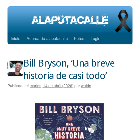
Inicio
Acerca de alaputacalle
Fotos
Login
Saltar
al
Bill Bryson, ‘Una breve
contenido
historia de casi todo’
Publicada el
martes, 14 de abril (2026)
por
waldo