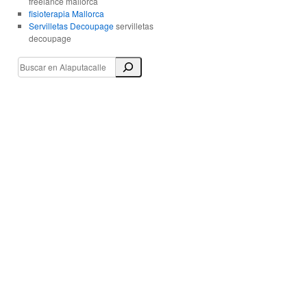
freelance mallorca
fisioterapia Mallorca
Servilletas Decoupage
servilletas
decoupage