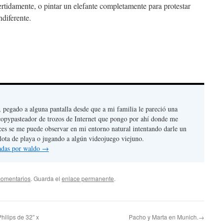
ertidamente, o pintar un elefante completamente para protestar
ndiferente.
, pegado a alguna pantalla desde que a mi familia le pareció una
copypasteador de trozos de Internet que pongo por ahí donde me
ces se me puede observar en mi entorno natural intentando darle un
lota de playa o jugando a algún videojuego viejuno.
radas por waldo
→
comentarios
. Guarda el
enlace permanente
.
hilips de 32″ x
Pacho y Marta en Munich.→