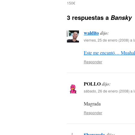
150€
3 respuestas a
Bansky
waldito
dijo:
viernes, 25 de enero (2008) a 
Este me encantó… Muah
Responder
POLLO
dijo:
sábado, 26 de enero (2008) a 
Magrada
Responder
Sherezade
dijo: