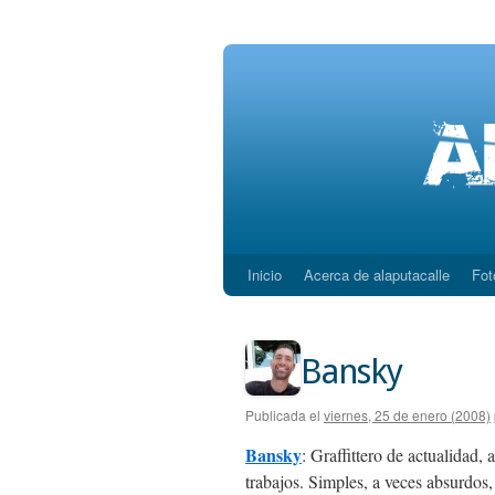
Inicio
Acerca de alaputacalle
Fot
Saltar
al
contenido
Bansky
Publicada el
viernes, 25 de enero (2008)
Bansky
: Graffittero de actualidad,
trabajos. Simples, a veces absurdos,