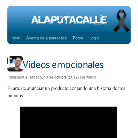
Inicio
Acerca de alaputacalle
Fotos
Login
Saltar
al
contenido
Videos emocionales
Publicada el
sábado, 13 de octubre (2012)
por
waldo
El arte de anunciar un producto contando una historia de tres
minutos