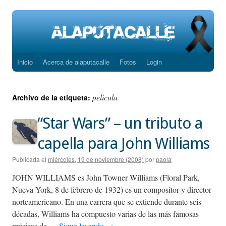
Inicio
Acerca de alaputacalle
Fotos
Login
Saltar
al
pelicula
Archivo de la etiqueta:
contenido
“Star Wars” – un tributo a
capella para John Williams
Publicada el
miércoles, 19 de noviembre (2008)
por
paola
JOHN WILLIAMS es John Towner Williams (Floral Park,
Nueva York, 8 de febrero de 1932) es un compositor y director
norteamericano. En una carrera que se extiende durante seis
décadas, Williams ha compuesto varias de las más famosas
músicas de …
Sigue leyendo
→