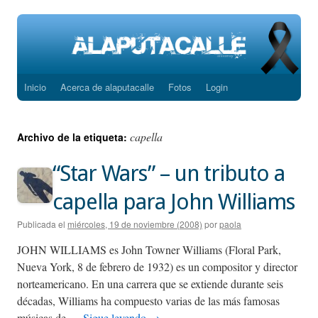
Inicio
Acerca de alaputacalle
Fotos
Login
Saltar
al
capella
Archivo de la etiqueta:
contenido
“Star Wars” – un tributo a
capella para John Williams
Publicada el
miércoles, 19 de noviembre (2008)
por
paola
JOHN WILLIAMS es John Towner Williams (Floral Park,
Nueva York, 8 de febrero de 1932) es un compositor y director
norteamericano. En una carrera que se extiende durante seis
décadas, Williams ha compuesto varias de las más famosas
músicas de …
Sigue leyendo
→