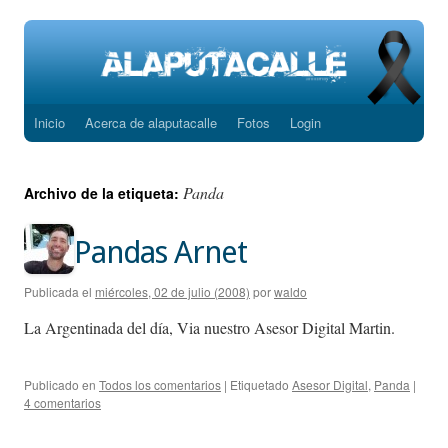
Inicio
Acerca de alaputacalle
Fotos
Login
Saltar
al
Panda
Archivo de la etiqueta:
contenido
Pandas Arnet
Publicada el
miércoles, 02 de julio (2008)
por
waldo
La Argentinada del día, Via nuestro Asesor Digital Martin.
Publicado en
Todos los comentarios
|
Etiquetado
Asesor Digital
,
Panda
|
4 comentarios