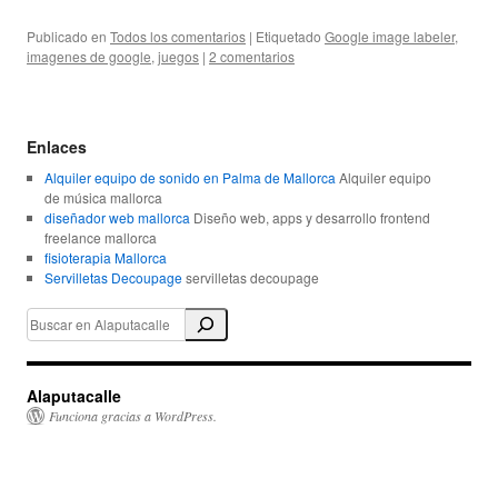
Publicado en
Todos los comentarios
|
Etiquetado
Google image labeler
,
imagenes de google
,
juegos
|
2 comentarios
Enlaces
Alquiler equipo de sonido en Palma de Mallorca
Alquiler equipo
de música mallorca
diseñador web mallorca
Diseño web, apps y desarrollo frontend
freelance mallorca
fisioterapia Mallorca
Servilletas Decoupage
servilletas decoupage
Alaputacalle
Funciona gracias a WordPress.