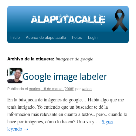
Inicio
Acerca de alaputacalle
Fotos
Login
Saltar
al
imagenes de google
Archivo de la etiqueta:
contenido
Google image labeler
Publicada el
martes, 18 de marzo (2008)
por
waldo
En la búsqueda de imágenes de google… Había algo que me
tenía intrigado. Yo entiendo que un buscador te dé la
informacion más relevante en cuanto a textos.. pero.. cuando lo
hace por imágenes, cómo lo hacen? Uno va y …
Sigue
leyendo
→